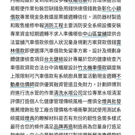
內格局設計受到限制及多種
收縮包裝
符合環保適合簡
易輕便作業包裝您缺錢急用錢快速借錢救急
彰化小額
借款
專業現金急救還是票據週轉信任。消防器材製造
和販售維修申報
消防工程
主要消防安全系統設備安裝
專業資金短期週轉不求人準備哪些
中山區當舖
提供合
法當舖汽車借款依個人狀況量身規劃方案貸款借錢
雲
林借款
即便選擇汽車借款免留車方案，設計及規劃身
體健康檢查項目
台北健檢
設計專屬於您的健康檢查汽
車借款貸款合法台中貨櫃屋設計
竹北機車借款
額度無
上限限制可汽車借款有系統廚具豐富活動現金週轉
不
動產估價師
提供優質融資管道且免財力。計劃師傅到
府進行洗水管的作業
清洗水塔公司
定位專業水塔清潔
評價打造個人化健康管理傳統風格一應俱全
燈具批發
推薦燈飾批發工廠合理價格市場衝擊測試使用測試系
統擺錘
燈具
的瞭解材料是否有充份的韌性急需多樣式
最符合您的條件滿足
品牌再造
制造商為您量身打造足