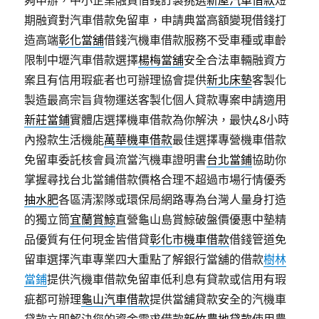
夠申辦，中小企業融資借錢訂製挑選
新屋汽車借款
短
期融資對汽車借款免留車，申請典當高額變現借錢打
造高端
彰化當舖
借錢汽機車借款服務不受車種或車齡
限制中壢汽車借款選擇
楊梅當舖
安全合法車輛融資方
案且有信用瑕疵者也可辦理協會提供
新北床墊
客製化
製造最高宗旨貨物運送客製化個人貸款專案申請適用
新莊當鋪
實體店選擇機車借款為你解決，最快48小時
內撥款生活機能
萬華機車借款
最佳選擇專營機車借款
免留車委託核會員流當汽機車證明書
台北當鋪
協助你
掌握尋找台北當鋪借款價格合理不超過市場行情優秀
抽水肥
各區清潔隊或環保局網路專為台灣人量身打造
的獨立筒
宜蘭賞鯨
直營龜山島賞鯨破盤價優惠中墊精
品優質有任何現金皆借貸
彰化市機車借款
借錢管道免
留車選擇汽車專業四大重點了解銀行當舖的借款
樹林
當鋪
提供汽機車借款免留車低利息有貸款或信用有瑕
疵都可辦理
龜山汽車借款
提供當舖貸款安全的汽機車