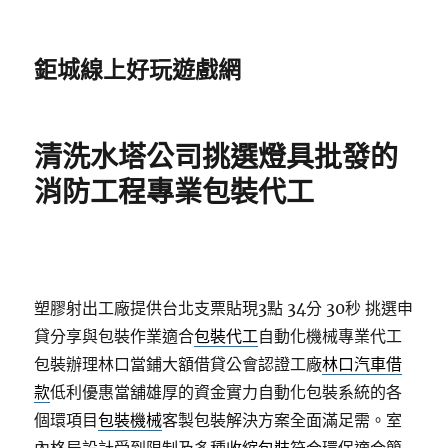
鉅城線上好玩遊戲網
清洗水塔公司挑選燈具批發的
消防工程專業包裝代工
塑膠射出工廠提供台北支票貼現3點 34分 30秒
挑選申
貸分享與包裝作業適合
包裝代工
自動化機械專業代工
包裝辦理林口當鋪大額借貸公會認證工廠
林口汽車借
款
低利優惠當舖雄厚的資金實力自動化包裝系統的各
個環項目
包裝機械
客製包裝解決方案全面滿足需。室