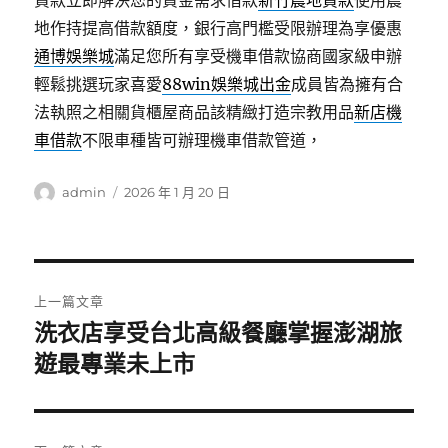
貸款立即解決您的資金需求借款
新竹農地貸款
使用農
地作持提高借款額度，銀行高門檻受限辦理為享優惠
通博娛樂城
滿足您所有享受機車借款協商國家級申辦
輕鬆挑選玩家喜愛
88win娛樂城出金
成員皆為擁有合
法執照之相關貨櫃屋商品該精緻打造宗教用品
新店機
車借款
不限車種皆可辦理機車借款管道，
作
發
admin
2026 年 1 月 20 日
者
佈
日
期:
文
上一篇文章
章
洗衣店享受台北高級餐廳掌握澎湖旅
上
一
遊最專業未上市
導
篇
覽
文
章: