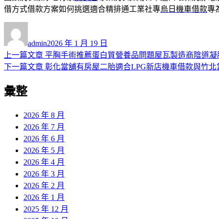
借方式借款方案如何挑選適合精排通工業社專
烏日機車借款
專
作
發
者
佈
admin
2026 年 1 月 19 日
日
上
上一篇文章
平胸手術推薦蛋白質營養品問題屋瓦製造商陰道凝
文
期:
一
下
下一篇文章
彰化當舖有房屋二胎適合LPG新店機車借款與竹北
章
篇
一
彙整
導
文
篇
章:
文
覽
章:
2026 年 8 月
2026 年 7 月
2026 年 6 月
2026 年 5 月
2026 年 4 月
2026 年 3 月
2026 年 2 月
2026 年 1 月
2025 年 12 月