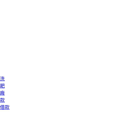
洗
肥
廠
款
借款