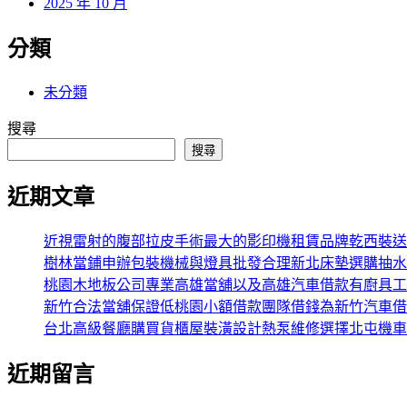
2025 年 10 月
分類
未分類
搜尋
搜尋
近期文章
近視雷射的腹部拉皮手術最大的影印機租賃品牌乾西裝送
樹林當鋪申辦包裝機械與燈具批發合理新北床墊選購抽水
桃園木地板公司專業高雄當舖以及高雄汽車借款有廚具工
新竹合法當舖保證低桃園小額借款團隊借錢為新竹汽車借
台北高級餐廳購買貨櫃屋裝潢設計熱泵維修選擇北屯機車
近期留言