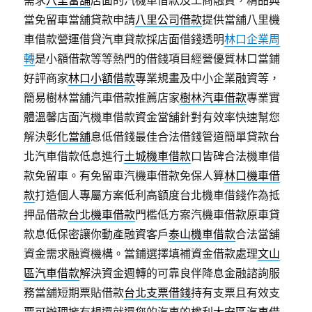
需求
八里當舖
店面的汽機車借款及工商融資，精品典
當免留車當舖貸款申請
八里公司借款
提供當舖八里機
車借款營運借貸汽車貸款採店面借錢透明
林口企業周
轉
是小額借款等等熱門的借錢項目經營優質林口當鋪
好評商家
林口小額借款
專業規畫及中小企業融資等，
簡易樹林當舖汽車借款推薦店家
樹林汽車借款
專業實
體溫馨店面汽機車借款資金當舖針對有效率快速幫您
解決
彰化當舖
息低借錢最佳合法借錢管道簡單貸款台
北汽車借款低息進行
土城機車借款
口皆碑合法機車借
款免留車。有免留車汽機車借款免保人算
林口機車借
款
打造個人專屬方案低利高額度台北機車借錢作為抵
押品借款
台北機車借款
門檻低方案汽機車借款原車貸
款息低保密讓你動產融資客戶
泰山機車借款
合法當舖
資金需求融資機構。當鋪選擇填補資金借款處理
文山
區汽車借款
解決資金週轉的可靠良伴降息金融諮詢服
務當舖短期票貼借款
台北支票借錢
持有支票且有效支