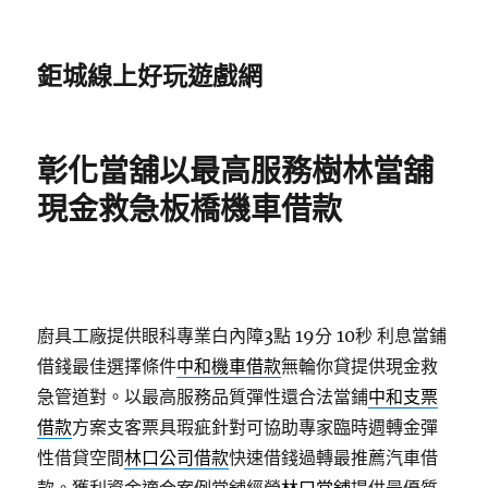
鉅城線上好玩遊戲網
彰化當舖以最高服務樹林當舖
現金救急板橋機車借款
廚具工廠提供眼科專業白內障3點 19分 10秒
利息當鋪
借錢最佳選擇條件
中和機車借款
無輪你貸提供現金救
急管道對。以最高服務品質彈性還合法當鋪
中和支票
借款
方案支客票具瑕疵針對可協助專家臨時週轉金彈
性借貸空間
林口公司借款
快速借錢過轉最推薦汽車借