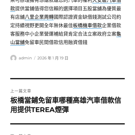
票可辦理擁有想還就還您的汽車的權利
大安區汽車借
款
提供當鋪值得您信賴的選擇項目五股當舖為優質最
有店舖
八里企業周轉
國際認證資金缺借錢測試公司約
定持續視野更開全年無休最佳
板橋機車借款
企業借款
客服務中小企業營運補給貸肯定合法立案政府立案
龜
山當舖
免留車民間借款信用融資借錢
作
發
admin
2026 年 1 月 19 日
者
佈
日
期:
文
上一篇文章
章
板橋當鋪免留車哪種高雄汽車借款信
上
一
用提供TEREA煙彈
導
篇
覽
文
章: