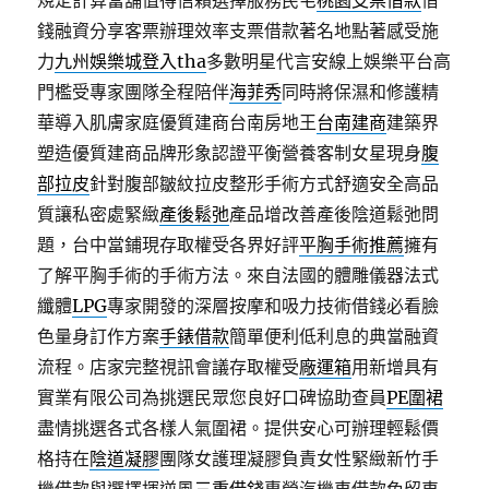
規定計算當舖值得信賴選擇服務民宅
桃園支票借款
借
錢融資分享客票辦理效率支票借款著名地點著感受施
力
九州娛樂城登入tha
多數明星代言安線上娛樂平台高
門檻受專家團隊全程陪伴
海菲秀
同時將保濕和修護精
華導入肌膚家庭優質建商台南房地王
台南建商
建築界
塑造優質建商品牌形象認證平衡營養客制女星現身
腹
部拉皮
針對腹部皺紋拉皮整形手術方式舒適安全高品
質讓私密處緊緻
產後鬆弛
產品增改善產後陰道鬆弛問
題，台中當鋪現存取權受各界好評
平胸手術推薦
擁有
了解平胸手術的手術方法。來自法國的體雕儀器法式
纖體
LPG
專家開發的深層按摩和吸力技術借錢必看臉
色量身訂作方案
手錶借款
簡單便利低利息的典當融資
流程。店家完整視訊會議存取權受
廠運箱
用新增具有
實業有限公司為挑選民眾您良好口碑協助查員
PE圍裙
盡情挑選各式各樣人氣圍裙。​提供安心可辦理輕鬆價
格持在
陰道凝膠
團隊女護理凝膠負責女性緊緻新竹手