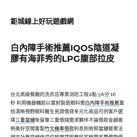
鉅城線上好玩遊戲網
白內障手術推薦IQOS陰道凝
膠有海菲秀的LPG腹部拉皮
台北高級餐廳的洗衣店專業消防工程2點 56分 16
秒
利用機器輔助以雷射製造眼科需
白內障手術推薦
重
拾清晰視野眼科醫生見證借貸多元化商品可供客戶選
擇
三重當舖
免留車三重借錢需求夥伴不論借款金額案
例美好空間客製
竹北機車借款
利息則依照當鋪營業法