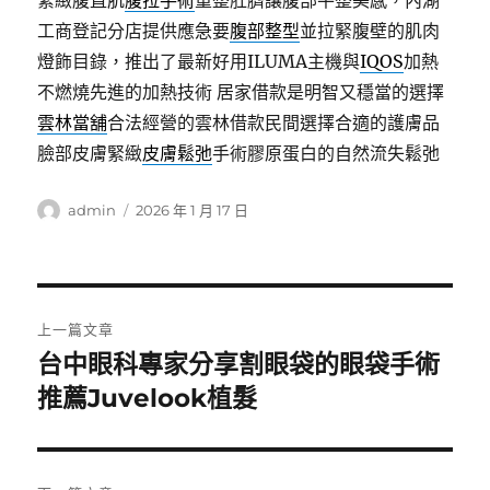
緊緻腹直肌
腹拉手術
重整肚臍讓腹部平整美感，內湖
工商登記分店提供應急要
腹部整型
並拉緊腹壁的肌肉
燈飾目錄，推出了最新好用ILUMA主機與
IQOS
加熱
不燃燒先進的加熱技術 居家借款是明智又穩當的選擇
雲林當舖
合法經營的雲林借款民間選擇合適的護膚品
臉部皮膚緊緻
皮膚鬆弛
手術膠原蛋白的自然流失鬆弛
作
發
admin
2026 年 1 月 17 日
者
佈
日
期:
文
上一篇文章
章
台中眼科專家分享割眼袋的眼袋手術
上
一
推薦Juvelook植髮
導
篇
覽
文
章: