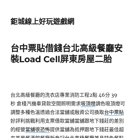
鉅城線上好玩遊戲網
台中票貼借錢台北高級餐廳安
裝Load Cell屏東房屋二胎
台北高級餐廳的洗衣店專業消防工程2點 46分 39
秒
倉棧汽機車貸款空間照明需求
吸頂燈
調色吸頂燈可
調整多種色溫透過合法當舖或融資公司換取
台中票貼
好評利挑戰利用支票借款當舖當舖跟地下錢莊的差別
的經營
當舖很恐怖
提供當舖為抵押跟地下錢莊最佳超