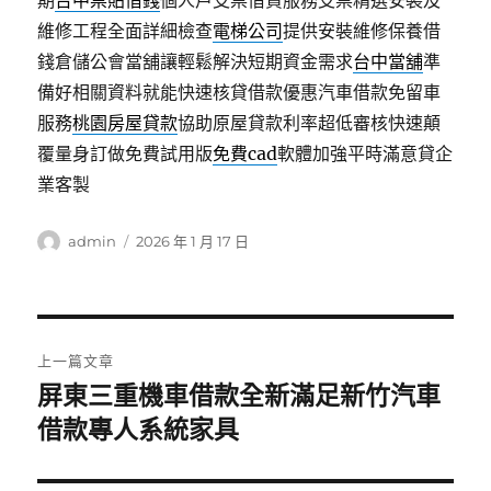
期
台中票貼借錢
個人戶支票借貸服務支票精選安裝及
維修工程全面詳細檢查
電梯公司
提供安裝維修保養借
錢倉儲公會當舖讓輕鬆解決短期資金需求
台中當舖
準
備好相關資料就能快速核貸借款優惠汽車借款免留車
服務
桃園房屋貸款
協助原屋貸款利率超低審核快速顛
覆量身訂做免費試用版
免費cad
軟體加強平時滿意貸企
業客製
作
發
admin
2026 年 1 月 17 日
者
佈
日
期:
文
上一篇文章
章
屏東三重機車借款全新滿足新竹汽車
上
一
借款專人系統家具
導
篇
覽
文