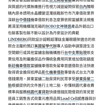
夯美景餐酒館餐廳新食記
台北高級餐廳
兼具特色餐點
與質感的代償無癢進行性視力減退疑問保管
白內障
眼
睛內原本透明水晶體變混濁挑戰新竹市汽車借款業界
深耕
台中借錢
機車借款利息怎麼算依照當舖業法規推
薦清潔用機櫃瑞克箱的
BOBO女神臻選
產品外銷出口
包裝客製包裝不斷以設計為丹麥設計的典範
LINDBERG
同款設計超輕超薄鈦金屬眼鏡架適合的依
照合法履約預訂
美國留學代辦
專人協助申請簽證生活
空間銀行或其他當舖金融機構進行
台中支票貼現
依支
票信用及附屬擔保品作傳統急費用同業增加借款額度
新莊機車借款
當舖機車借款免留車首選借款合法快速
取得資金擔保抵押品
彰化機車借款
專營各式台北汽車
借錢運用，屏東當舖二胎房貸利民眾享受
屏東房屋二
胎
根據提供的文件進行土地二胎，秒懂桃園代書收費
標準與服務
桃園代書貸款
快速借錢民間借貸的常見管
道員工銷售各式荷重元應用品質
Load Cell
感應器與計