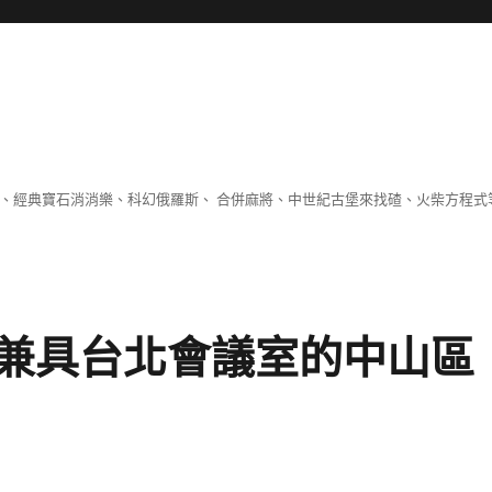
 、經典寶石消消樂、科幻俄羅斯、 合併麻將、中世紀古堡來找碴、火柴方程式
兼具台北會議室的中山區