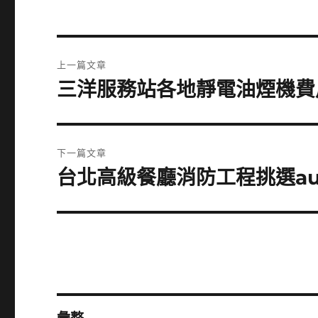
文
上一篇文章
章
三洋服務站各地靜電油煙機費
上
一
導
篇
覽
文
下一篇文章
章:
台北高級餐廳消防工程挑選au
下
一
篇
文
章: