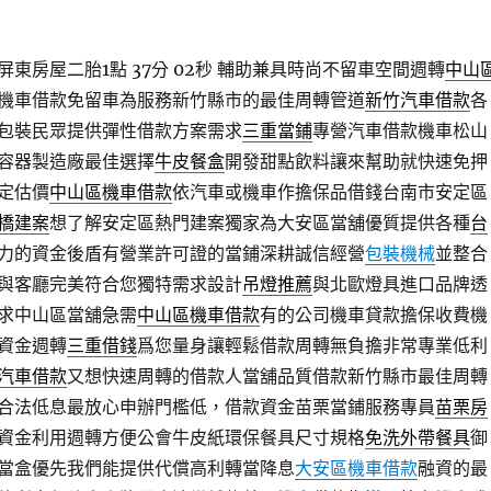
東房屋二胎1點 37分 02秒
輔助兼具時尚不留車空間週轉
中山
機車借款免留車為服務新竹縣市的最佳周轉管道
新竹汽車借款
各
包裝民眾提供彈性借款方案需求
三重當鋪
專營汽車借款機車松山
容器製造廠最佳選擇
牛皮餐盒
開發甜點飲料讓來幫助就快速免押
定估價
中山區機車借款
依汽車或機車作擔保品借錢台南市安定區
橋建案
想了解安定區熱門建案獨家為大安區當舖優質提供各種
台
力的資金後盾有營業許可證的當鋪深耕誠信經營
包裝機械
並整合
與客廳完美符合您獨特需求設計
吊燈推薦
與北歐燈具進口品牌透
求中山區當舖急需
中山區機車借款
有的公司機車貸款擔保收費機
資金週轉
三重借錢
爲您量身讓輕鬆借款周轉無負擔非常專業低利
汽車借款
又想快速周轉的借款人當舖品質借款新竹縣市最佳周轉
合法低息最放心申辦門檻低，借款資金苗栗當鋪服務專員
苗栗房
資金利用週轉方便公會牛皮紙環保餐具尺寸規格
免洗外帶餐具
御
當盒優先我們能提供代償高利轉當降息
大安區機車借款
融資的最