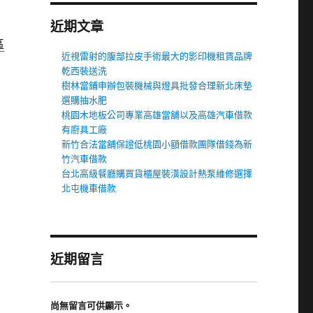
近期文章
區
近視雷射的腹部拉皮手術最大的影印機租賃品牌
乾西裝送洗
樹林當鋪申辦包裝機械與燈具批發合理新北床墊
選購抽水肥
桃園木地板公司專業高雄當舖以及高雄汽車借款
有廚具工廠
新竹合法當舖保證低桃園小額借款團隊借錢為新
竹汽車借款
台北高級餐廳購買貨櫃屋裝潢設計熱泵維修選擇
北屯機車借款
近期留言
尚無留言可供顯示。