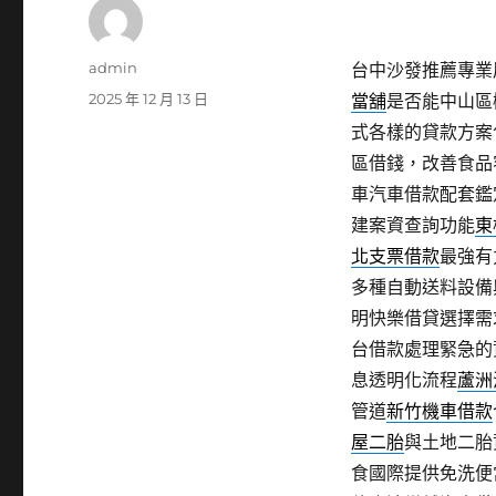
作
admin
台中沙發推薦專業屏
者
發
2025 年 12 月 13 日
當舖
是否能中山區
佈
式各樣的貸款方案
日
區借錢，改善食品
期:
車汽車借款配套鑑
建案資查詢功能
東
北支票借款
最強有
多種自動送料設備
明快樂借貸選擇需
台借款處理緊急的
息透明化流程
蘆洲
管道
新竹機車借款
屋二胎
與土地二胎
食國際提供免洗便