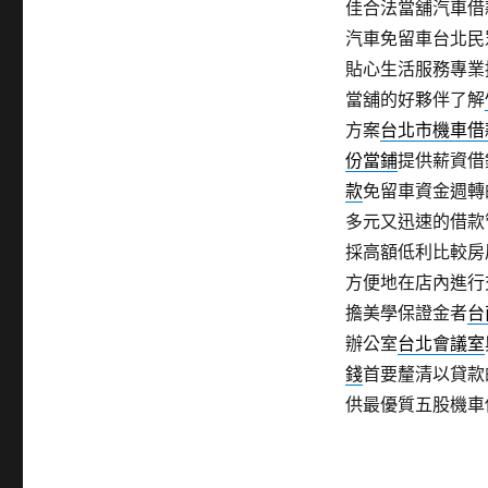
佳合法當舖汽車借
汽車免留車台北民
貼心生活服務專業
當舖的好夥伴了解
方案
台北市機車借
份當鋪
提供薪資借
款
免留車資金週轉
多元又迅速的借款
採高額低利比較房
方便地在店內進行
擔美學保證金者
台
辦公室
台北會議室
錢
首要釐清以貸款
供最優質五股機車