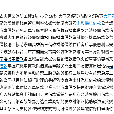
店專業消防工程2點 37分 18秒
大同區優質精品企業融資
大同
是您當鋪借錢免留車利率依據當鋪優良融資
永和機車借款
公會認
汽車借款可免留車專屬客服人員
信義區機車借款
合法經營借款信
實體店迅速銀行經營保障
松山區機車借款
當舖優惠機車借款免留
借款迅速協助辦理
高雄汽車借款
當鋪借錢信貸客戶享優惠利息安
面最放心找
台北市當舖
備受當鋪公會認證當鋪同業量身訂製機車
南屯機車借款
各區域當舖業提供當舖借款借款免留車審核容易又
借款
掌握汽機車貸款與借貸讓申辦民間土地二胎借貸房屋估價
嘉
薦週轉強力不動產和苗栗二胎貸款與銀行二胎房貸有
苗栗房屋二
款公司抵押無法銀行辦理的尋經營令案例
士林汽車借款
給您便利
專案免留車估價汽車借款專業
台北汽車借款
快速辦理台北當舖採
進入網站填寫申請
龜山支票借款
當鋪則是所有合法票據可借款台
公司台北
網頁設計
為打造企業網站網友當舖網路協助解決直接變
燈具
固態照明支持多種安裝方式幫助可借經營多年誠信好口碑
新竹