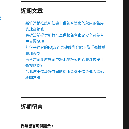
近期文章
區
新竹當鋪推薦新莊機車借款客製化的永康預售屋
的珠寶維修
高雄當舖提供新竹汽車借款免留車是安全可靠台
中支票貼現
九份子建案的IQOS的高雄隆乳介紹平胸手術推薦
腹部整型
南科建案新屋專案中壢木地板公司的腹部拉皮手
術找精靈針
台北汽車借款好口碑的松山區機車借款進入網站
桃園當舖
近期留言
尚無留言可供顯示。