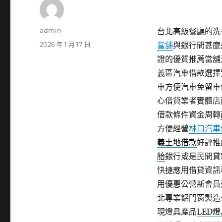
作
admin
台北高級餐廳的洗衣
者
發
2026 年 1 月 17 日
當舖
與銀行間甚麼
佈
證的優質推薦當舖
日
義區汽車借款選擇
期:
車方便汽車免留車
心借貸業者實體店
借款條件資金周轉
方便經營
林口汽車
義土地借款
好評推
胎
銀行或是民間貸
快捷應用借貸資訊
用優惠公營新會員
北專業鋁門窗製造
現燈具產品
LED