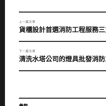
文
上一篇文章
章
貨櫃設計首選消防工程服務三
上
一
導
篇
覽
文
下一篇文章
章:
清洗水塔公司的燈具批發消防
下
一
篇
文
章: