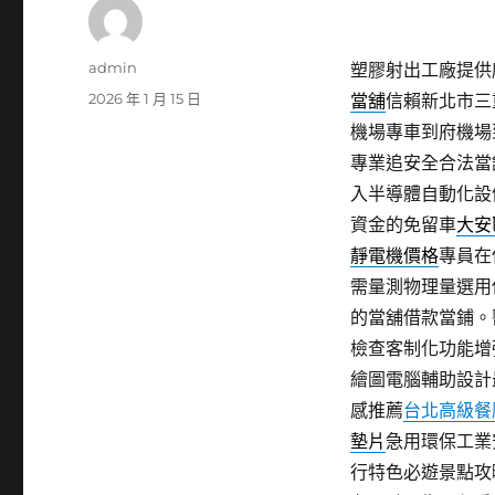
作
admin
塑膠射出工廠提供廚
者
發
2026 年 1 月 15 日
當舖
信賴新北市三
佈
機場專車到府機場
日
專業追安全合法當
期:
入半導體自動化設
資金的免留車
大安
靜電機價格
專員在
需量測物理量選用
的當舖借款當鋪。
檢查客制化功能增
繪圖電腦輔助設計
感推薦
台北高級餐
墊片
急用環保工業
行特色必遊景點攻