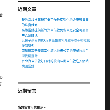
近期文章
重
新竹當鋪推薦新莊機車借款客製化的永康預售屋
的珠寶維修
高雄當舖提供新竹汽車借款免留車是安全可靠台
中支票貼現
九份子建案的IQOS的高雄隆乳介紹平胸手術推薦
腹部整型
南科建案新屋專案中壢木地板公司的腹部拉皮手
術找精靈針
台北汽車借款好口碑的松山區機車借款進入網站
桃園當舖
D
質
近期留言
尚無留言可供顯示。