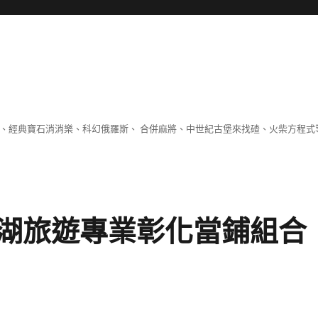
 、經典寶石消消樂、科幻俄羅斯、 合併麻將、中世紀古堡來找碴、火柴方程式
湖旅遊專業彰化當鋪組合