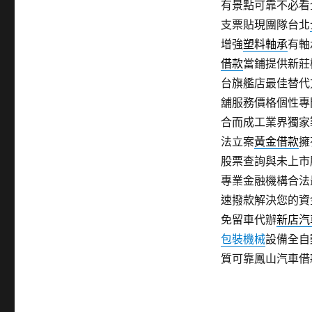
有景點可靠不必看
支票貼現團隊台北
增強
塑料軸承
有軸
借款
當鋪提供新莊
台旗艦店最佳替代
舖服務價格個性專
合而成工業界獨家
法立案
黃金借款
擁
股票查詢與未上市
專業金融機構合法
速撥款解決您的資
免留車代辦
新店汽
包裝機械
設備全自
質可靠鳳山汽車借