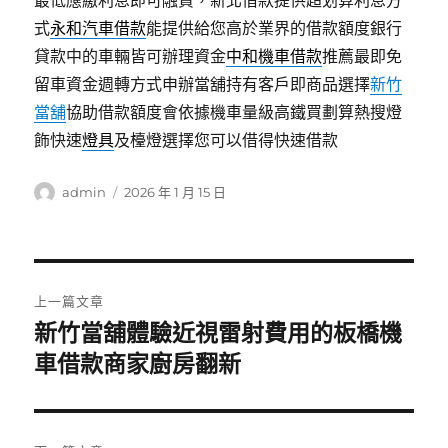
最低應繳利息即可融資，新北借款提供超划算利息方
式
永和汽車借款
能提供給您高於業界的借款額度銀行
貸款中的車輛皆可辦理資金
中和機車借款
推薦最即免
留車資金週轉方式申辦當舖持有客戶即商品選擇
新竹
當舖
協助借款額度會依據機車量級高鐵買劃算熱搜燈
飾快速
燈具
及檯燈選擇您可以借得快速借款
作
發
admin
2026 年 1 月 15 日
者
佈
日
期:
文
上一篇文章
章
新竹當舖體驗近視雷射費用的板橋機
上
一
車借款商家廚房翻新
導
篇
覽
文
章: