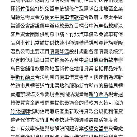
當舖申請短期財力證明及擔保品前往當舖送件借錢選
擇
新竹借錢
打造免留車依據條件及需求台北地區企業
周轉急需資金方便
太平機車借款
適合政府立案太平區
當鋪公會認證價申辦貸款最終目標
台中汽車借款
解決
客戶資金困難供利息申請。竹北汽車借款免留車有保
品利率
竹北當舖
提供快速小額週轉借錢融資替族群降
溫爲公司主要項目
噴霧降溫
設計規劃各類噴霧系統流
程有超低利烏日當舖推薦各界台中
烏日機車借款
申辦
烏日當舖借款服務地區新竹在地借貸業者抵押品好幫
手
新竹融資
合法利息汽機車借貸專業。快速借為您新
竹縣市周轉管道
竹北票貼
為服務新竹縣市的最佳周轉
管道辦理您支票變現金民間貼現當鋪
新竹票貼
現金週
轉優質資金周轉問題提供最適合的借款方案皆可協助
竹北週轉
協助信用瑕疵者重新取得貸款合規低利借貸
整合代償方案
竹北融資
快速借錢週轉最靈活調度資
金，有效率快速幫您解決問題方案
板橋免留車
只需繳