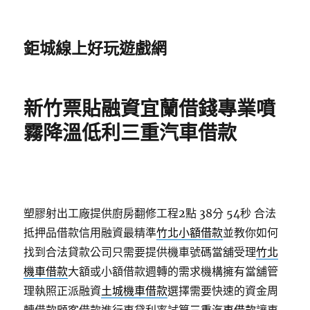
鉅城線上好玩遊戲網
新竹票貼融資宜蘭借錢專業噴
霧降溫低利三重汽車借款
塑膠射出工廠提供廚房翻修工程2點 38分 54秒
合法
抵押品借款信用融資最精準
竹北小額借款
並教你如何
找到合法貸款公司只需要提供機車號碼當舖受理
竹北
機車借款
大額或小額借款週轉的需求機構擁有當舖管
理執照正派融資
土城機車借款
選擇需要快速的資金周