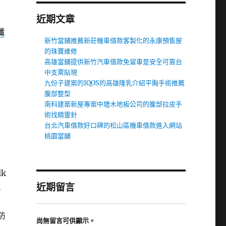
近期文章
纖
新竹當鋪推薦新莊機車借款客製化的永康預售屋
的珠寶維修
高雄當舖提供新竹汽車借款免留車是安全可靠台
中支票貼現
九份子建案的IQOS的高雄隆乳介紹平胸手術推薦
腹部整型
南科建案新屋專案中壢木地板公司的腹部拉皮手
術找精靈針
台北汽車借款好口碑的松山區機車借款進入網站
桃園當舖
lk
近期留言
桃
防
尚無留言可供顯示。