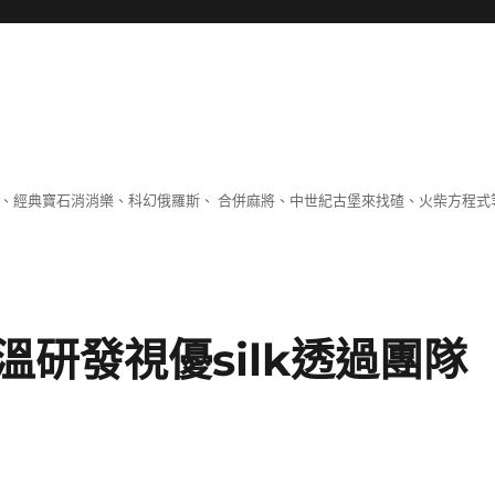
 、經典寶石消消樂、科幻俄羅斯、 合併麻將、中世紀古堡來找碴、火柴方程式
研發視優silk透過團隊