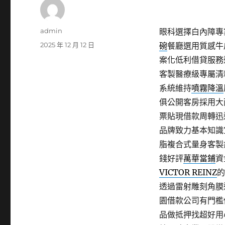
作
admin
眼科選擇白內障專家
者
發
2025 年 12 月 12 日
碗
餐廳選用質感牛
佈
案化低利借貸服務
日
客製醫療級專屬清
期:
系統維持
噴霧降溫
俱公開客房採用大
票貼現借款周轉迅
品牌致力基本知識
脂複合式量身客製
錢好評
萬華當鋪
資
VICTOR REINZ
的
透過雷射雕刻角膜
園借款公司有門檻
品做抵押找超好用