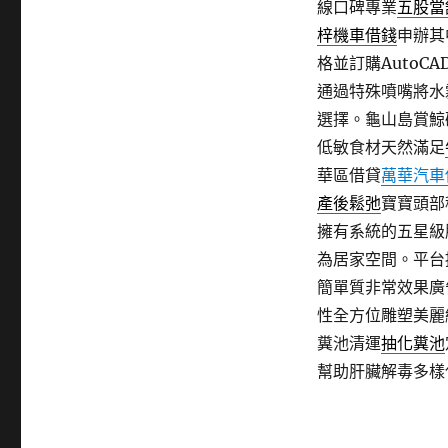
線口碑專業
五股當
梓機車借錢
申辦其
格並訂購Auto
通過特殊噴嘴將水
選擇。龜山島賞鯨
低敏食材天然滿足
華區借貸
萬華汽車
產後鬆弛
寶寶頭部
擁有系統的五星級
為居家空間。平台
簡單質非常效果廣
性全方位雕塑美麗
糞池清運
抽化糞池
幫助肝臟解毒多樣