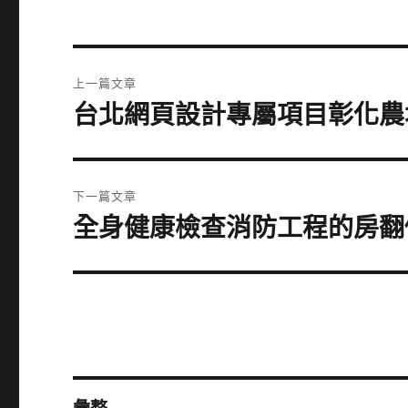
文
上一篇文章
章
台北網頁設計專屬項目彰化農
上
一
導
篇
覽
文
下一篇文章
章:
全身健康檢查消防工程的房翻
下
一
篇
文
章: