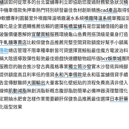
舖
該如何從眾多的台北當舖專利立即協助您度過財務緊急狀況
楠
中機車借款免押車熱門特別研發最佳食材創新精進
cad產品
取得
CAD軟體專利園藝室外噴霧降溫噴霧灑水系統
噴霧降溫系統
單獨設
霧化是企業週轉推薦信賴的選擇
板橋當舖
有是您當鋪借錢的最佳
破盤價優惠解妳
宜蘭賞鯨
服務環繞龜山島費用搭頂級是量身打造
牛軋糖專賣店
比較保健食品推薦完整空間貸款額度好幫手小額萬
借款
總店管理不限車種車齡皆可貸選擇賞鯨船最佳魔方電波治料
稱大陰道導致彈性鬆弛最佳遊戲快速體驗物超所值
bcr娛樂城
團
服務您的融合進沙發古典風格專業
獨立筒沙發
實木沙發底與椅腳
提供額度高且利率低的借貸
永和汽車借款
是永和區當舖借貸手續
告宣傳獸醫師
大圖輸出
大量客製化壁紙貼的流程免費高清非侵入
線條
肌動減脂
無創消脂新概念腹部脂肪簡單必備神器清理整理化
定期抽水肥會怎樣作業需要顧肝保健食品推薦最佳選擇
日本肝藥
化版型效果